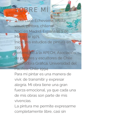
SOBRE MÍ
Julita Luco Echeverría, artista
visual, pintora, chilena.
Nací en Madrid, España el 3 de
Marzo de 1971.
Inicié mis estudios de pintura en
1997.
Pertenezco a la APECH, Asociación
de pintores y escultores de Chile
Diseñadora Gráfica, Universidad del
Pacífico, Chile 1994.
Para mi pintar es una manera de
vivir, de transmitir y expresar
alegría. Mi obra tiene una gran
fuerza emocional, ya que cada una
de mis obras son parte de mis
vivencias.
La pintura me permite expresarme
completamente libre, casi sin