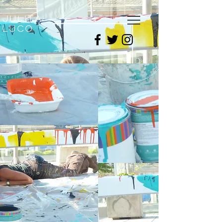
julitA
luco